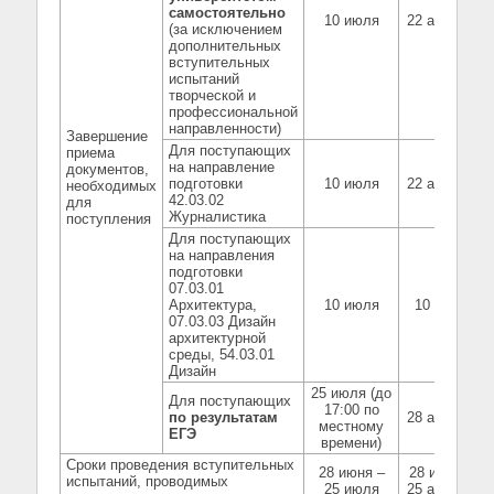
самостоятельно
10 июля
22 августа
(за исключением
дополнительных
вступительных
испытаний
творческой и
профессиональной
направленности)
Завершение
Для поступающих
приема
на направление
документов,
подготовки
10 июля
22 августа
необходимых
42.03.02
для
Журналистика
поступления
Для поступающих
на направления
подготовки
07.03.01
Архитектура,
10 июля
10 июля
07.03.03 Дизайн
архитектурной
среды, 54.03.01
Дизайн
25 июля (до
Для поступающих
17:00 по
по результатам
28 августа
местному
ЕГЭ
времени)
Сроки проведения вступительных
28 июня –
28 июня –
испытаний, проводимых
25 июля
25 августа