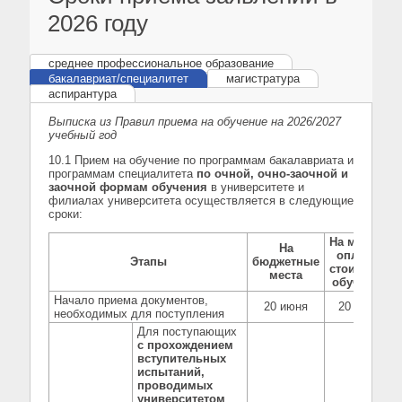
2026 году
среднее профессиональное образование
бакалавриат/специалитет
магистратура
аспирантура
Выписка из Правил приема на обучение на 2026/2027
учебный год
10.1 Прием на обучение по программам бакалавриата и
программам специалитета
по очной, очно-заочной и
заочной формам обучения
в университете и
филиалах университета осуществляется в следующие
сроки:
На места с
На
оплатой
Этапы
бюджетные
стоимости
места
обучения
Начало приема документов,
20 июня
20 июня
необходимых для поступления
Для поступающих
с прохождением
вступительных
испытаний,
проводимых
университетом