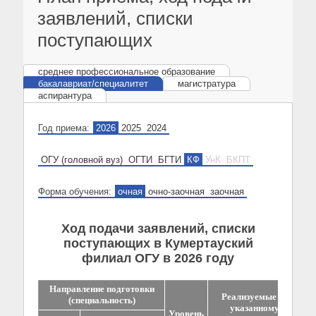
заявлений, списки
поступающих
среднее профессиональное образование
бакалавриат/специалитет
магистратура
аспирантура
Год приема:
2026
2025
2024
ОГУ (головной вуз)
ОГТИ
БГТИ
КФ
УнК
БКПТ
Форма обучения:
очная
очно-заочная
заочная
Ход подачи заявлений, списки
поступающих в Кумертауский
филиал ОГУ в 2026 году
Направление подготовки
Реализуемые по
(специальность)
указанному
Уровень