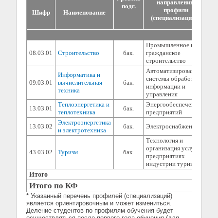
направлению
подг.
профили
Шифр
Наименование
вс
(специализации)*
Факу
Промышленное и
08.03.01
Строительство
бак.
гражданское
строительство
Автоматизированные
Информатика и
системы обработки
09.03.01
вычислительная
бак.
информации и
техника
управления
Теплоэнергетика и
Энергообеспечение
13.03.01
бак.
теплотехника
предприятий
Электроэнергетика
13.03.02
бак.
Электроснабжение
и электротехника
Технология и
организация услуг на
43.03.02
Туризм
бак.
предприятиях
индустрии туризма
Итого
Итого по КФ
* Указанный перечень профилей (специализаций)
является ориентировочным и может измениться.
Деление студентов по профилям обучения будет
осуществляться после первого года обучения (для