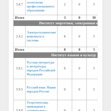
дисци
технология
5.8.7
2
0
5
балла 
профессионального
2) ин
образования
(мин. 
Итого
3
0
30
Институт энергетики, электроники и связи
1) сп
Электротехнические
дисци
2.4.2
комплексы и
8
0
5
балла 
системы
2) ин
(мин. 
Итого
8
0
5
Институт языков и культур
1) сп
Русская литература
дисци
и литературы
5.9.1
0
0
5
балла 
народов Российской
2) ин
Федерации
(мин. 
1) сп
дисци
Русский язык. Языки
5.9.5
0
0
5
балла 
народов России
2) ин
(мин. 
Теоретическая,
1) сп
прикладная и
дисци
5.9.8
сравнительно-
0
0
5
балла 