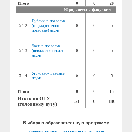
Итого
0
0
20
Юридический факультет
1) сп
Публично-правовые
дисци
5.1.2
(государственно-
0
0
5
балла 
правовые) науки
2) ин
(мин. 
1) сп
Частно-правовые
дисци
5.1.3
(цивилистические)
0
0
5
балла 
науки
2) ин
(мин. 
1) сп
дисци
Уголовно-правовые
5.1.4
0
0
5
балла 
науки
2) ин
(мин. 
Итого
0
0
15
Итого по ОГУ
53
0
180
(головному вузу)
Выбираю образовательную программу
Количество мест для приема на обучение