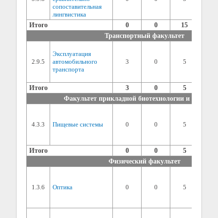
сопоставительная
2) ин
лингвистика
(мин. 
Итого
0
0
15
Транспортный факультет
1) сп
Эксплуатация
дисци
2.9.5
автомобильного
3
0
5
балла 
транспорта
2) ин
(мин. 
Итого
3
0
5
Факультет прикладной биотехнологии и инжене
1) сп
дисци
4.3.3
Пищевые системы
0
0
5
балла 
2) ин
(мин. 
Итого
0
0
5
Физический факультет
1) сп
дисци
1.3.6
Оптика
0
0
5
балла 
2) ин
(мин. 
1) сп