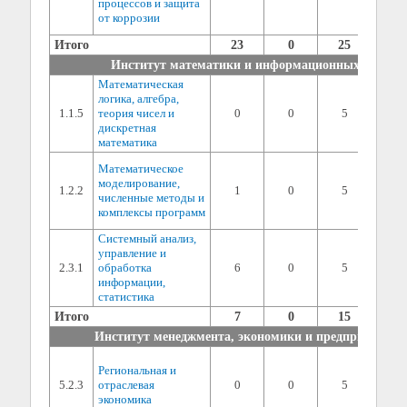
процессов и защита
2) ин
от коррозии
(мин. 
Итого
23
0
25
Институт математики и информационных технол
Математическая
1) сп
логика, алгебра,
дисци
1.1.5
теория чисел и
0
0
5
балла 
дискретная
2) ин
математика
(мин. 
1) сп
Математическое
дисци
моделирование,
1.2.2
1
0
5
балла 
численные методы и
2) ин
комплексы программ
(мин. 
Системный анализ,
1) сп
управление и
дисци
2.3.1
обработка
6
0
5
балла 
информации,
2) ин
статистика
(мин. 
Итого
7
0
15
Институт менеджмента, экономики и предпринимате
1) сп
Региональная и
дисци
5.2.3
отраслевая
0
0
5
балла 
экономика
2) ин