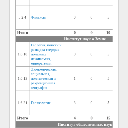
(мин. 
1) сп
дисци
5.2.4
Финансы
0
0
5
балла 
2) ин
(мин. 
Итого
0
0
10
Институт наук о Земле
Геология, поиски и
1) сп
разведка твердых
дисци
1.6.10
полезных
0
0
5
балла 
ископаемых,
2) ин
минерагения
(мин. 
Экономическая,
1) сп
социальная,
дисци
1.6.13
политическая и
1
0
5
балла 
рекреационная
2) ин
география
(мин. 
1) сп
дисци
1.6.21
Геоэкология
3
0
5
балла 
2) ин
(мин. 
Итого
4
0
15
Институт общественных наук