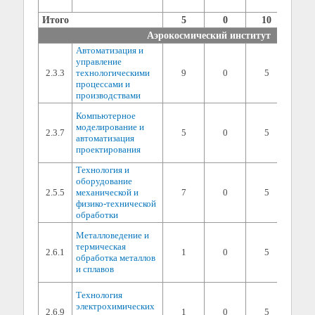
(мин. 
Итого
5
0
10
Аэрокосмический институт
Автоматизация и
1) сп
управление
дисци
2.3.3
технологическими
9
0
5
балла 
процессами и
2) ин
производствами
(мин. 
1) сп
Компьютерное
дисци
моделирование и
2.3.7
5
0
5
балла 
автоматизация
2) ин
проектирования
(мин. 
Технология и
1) сп
оборудование
дисци
2.5.5
механической и
7
0
5
балла 
физико-технической
2) ин
обработки
(мин. 
1) сп
Металловедение и
дисци
термическая
2.6.1
1
0
5
балла 
обработка металлов
2) ин
и сплавов
(мин. 
1) сп
Технология
дисци
электрохимических
2.6.9
1
0
5
балла 