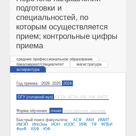
подготовки и
специальностей, по
которым осуществляется
прием; контрольные цифры
приема
среднее профессиональное образование
бакалавриат/специалитет
магистратура
аспирантура
Год приема:
2026
2025
2024
ОГУ (головной вуз)
ОГТИ
БГТИ
КФ
УнК
БКПТ
Форма обучения:
очная
очно-заочная
заочная
Быстрый поиск факультета:
АСФ
АКИ
ИМИТ
ИМЭП
ИНоЗем
ИОН
ИЭЭС
ИЯК
ТФ
ФПБИ
ФизФ
ХБФ
ЮФ