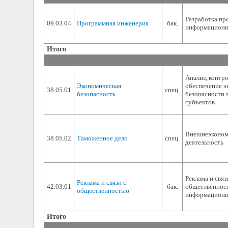
Разработка пр
09.03.04
Программная инженерия
бак.
информационн
Итого
Анализ, контро
Экономическая
обеспечение э
38.05.01
спец.
безопасность
безопасности
субъектов
Внешнеэконом
38.05.02
Таможенное дело
спец.
деятельность
Реклама и связ
Реклама и связи с
42.03.01
бак.
общественнос
общественностью
информационн
Итого