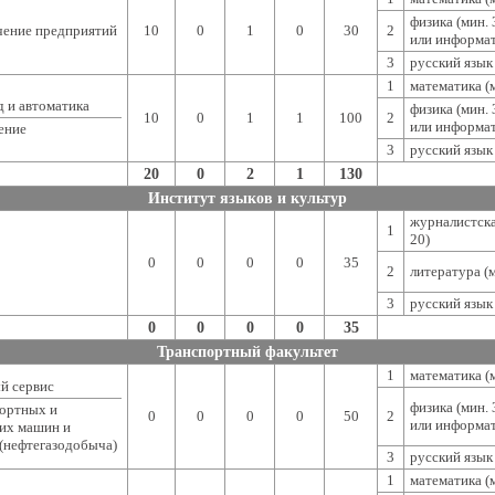
физика (мин. 
чение предприятий
10
0
1
0
30
2
или информат
3
русский язык 
1
математика (м
 и автоматика
физика (мин. 
10
0
1
1
100
2
или информат
ение
3
русский язык 
20
0
2
1
130
Институт языков и культур
журналистска
1
20)
0
0
0
0
35
2
литература (м
3
русский язык 
0
0
0
0
35
Транспортный факультет
1
математика (м
й сервис
физика (мин. 
портных и
0
0
0
0
50
2
или информат
их машин и
(нефтегазодобыча)
3
русский язык 
1
математика (м