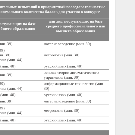
ительных испытаний в приоритетной последовательности с
инимального количества баллов для участия в конкурсе
для лиц, поступающих на базе
поступающих на базе
среднего профессионального или
общего образования
высшего образования
ин. 39)
материаловедение (мин. 30)
39)
н. 39)
метрология (мин. 30)
ика (мин. 44)
(мин. 40)
русский язык (мин. 40)
основы теории автоматического
ин. 39)
управления (мин. 30)
39)
информационные технологии (мин.
ика (мин. 44)
30)
(мин. 40)
русский язык (мин. 40)
ин. 39)
материаловедение (мин. 30)
39)
метрология (мин. 30)
ика (мин. 44)
(мин. 40)
русский язык (мин. 40)