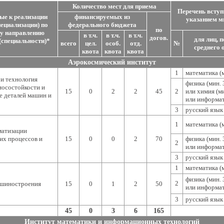
Количество мест для приема
Перечень вступ
е к реализации
финансируемых из
указанием м
пециализации) по
федерального бюджета
по
у направлению
в т.ч.
в т.ч.
в т.ч.
догов.
для лиц, 
(специальности)*
всего
цел.
особ.
отд.
№
среднего 
квота
квота
квота
Аэрокосмический институт
1
математика (м
и технология
физика (мин. 
осостойкости и
15
0
2
2
45
2
или химия (ми
е деталей машин и
или информат
3
русский язык 
1
математика (м
матизации
их процессов и
15
0
0
2
70
физика (мин. 
2
или информат
3
русский язык 
1
математика (м
физика (мин. 
2
ашиностроения
15
0
1
2
50
или информат
3
русский язык 
45
0
3
6
165
Институт математики и информационных технологий