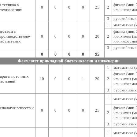
 техника в
физика (мин. 
0
0
0
0
25
2
 технологиях
или информат
3
русский язык 
1
математика (м
чеством в
физика (мин. 
производственно-
0
0
0
0
20
2
или химия (ми
их системах
или информат
3
русский язык 
0
0
0
0
95
Факультет прикладной биотехнологии и инженерии
1
математика (м
физика (мин. 
араты поточных
10
0
0
1
20
2
или химия (ми
их линий
или информат
3
русский язык 
1
математика (м
хнология веществ и
физика (мин. 
0
0
0
0
25
2
или химия (ми
или информат
3
русский язык 
1
математика (м