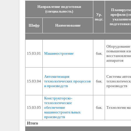
Направление подготовки
Планируемы
(специальность)
Ур.
профили (с
подг.
указанном
подготовки 
Шифр
Наименование
Оборудование 
повышения изн
15.03.01
Машиностроение
бак.
восстановлени
аппаратов
Автоматизация
Системы авто
15.03.04
технологических процессов
бак.
технологическ
и производств
производств
Конструкторско-
технологическое
15.03.05
обеспечение
бак.
Технология м
машиностроительных
производств
Итого