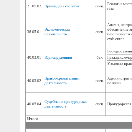
Геология мест
21.05.02
Прикладная геология
спец.
газа
Анализ, контро
Экономическая
обеспечение э
38.05.01
спец.
безопасность
безопасности
субъектов
Государственн
40.03.01
Юриспруденция
бак.
Гражданско-п
Уголовно-пра
Правоохранительная
Административ
40.05.02
спец.
деятельность
полиции
Судебная и прокурорская
40.05.04
спец.
Прокурорская 
деятельность
Итого