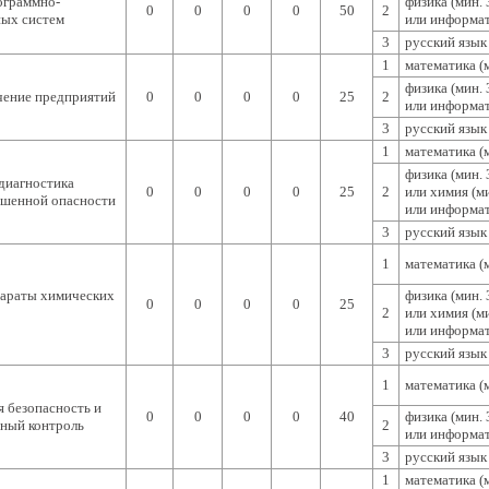
ограммно-
физика (мин. 
0
0
0
0
50
2
ых систем
или информат
3
русский язык 
1
математика (м
физика (мин. 
чение предприятий
0
0
0
0
25
2
или информат
3
русский язык 
1
математика (м
физика (мин. 
диагностика
0
0
0
0
25
2
или химия (ми
ышенной опасности
или информат
3
русский язык 
1
математика (м
араты химических
физика (мин. 
0
0
0
0
25
2
или химия (ми
или информат
3
русский язык 
1
математика (м
 безопасность и
0
0
0
0
40
физика (мин. 
ный контроль
2
или информат
3
русский язык 
1
математика (м