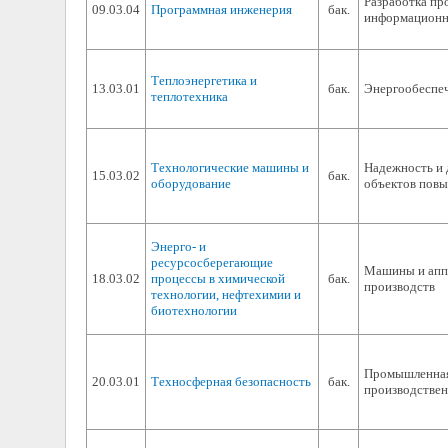
Разработка пр
09.03.04
Программная инженерия
бак.
информационн
Теплоэнергетика и
13.03.01
бак.
Энергообеспе
теплотехника
Технологические машины и
Надежность и 
15.03.02
бак.
оборудование
объектов пов
Энерго- и
ресурсосберегающие
Машины и апп
18.03.02
процессы в химической
бак.
производств
технологии, нефтехимии и
биотехнологии
Промышленная
20.03.01
Техносферная безопасность
бак.
производствен