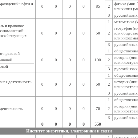
орождений нефти и
физика (мин. 
0
0
0
0
85
2
или химия (ми
3
русский язык 
1
математика (м
ль и правовое
география (ми
кономической
0
0
0
0
50
2
или общество
 хозяйствующих
или информат
3
русский язык 
1
обществознан
о-правовой
история (мин.
равовой
0
0
0
0
100
2
или иностран
вовой
3
русский язык 
1
обществознан
ная деятельность
история (мин.
0
0
0
0
50
2
или иностран
3
русский язык 
1
обществознан
история (мин.
деятельность
0
0
0
0
70
2
или иностран
3
русский язык 
0
0
0
0
550
Институт энергетики, электроники и связи
1
математика (м