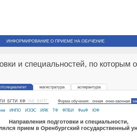
ИНФОРМИРОВАНИЕ О ПРИЕМЕ НА ОБУЧЕНИЕ
овки и специальностей, по которым 
т/специалитет
магистратура
аспирантура
ТИ
БГТИ
КФ
УнК
БКПТ
Форма обучения:
очная
очно-заочная
за
Зем
ИНПО
ИЭЭС
ИЯК
ТФ
ФПБИ
ФизФ
ЮФ
Направления подготовки и специальности,
ялся прием в Оренбургский государственный ун