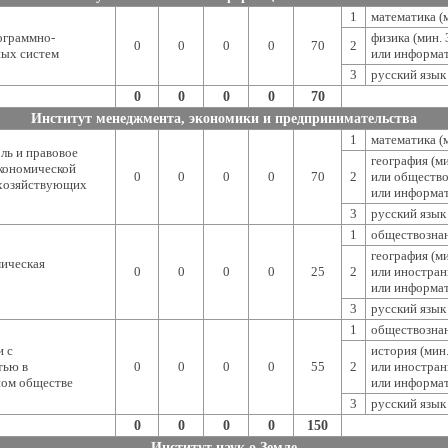
1
математика (м
ограммно-
физика (мин. 
0
0
0
0
70
2
ых систем
или информат
3
русский язык 
0
0
0
0
70
Институт менеджмента, экономики и предпринимательства
1
математика (м
ль и правовое
география (ми
кономической
0
0
0
0
70
2
или общество
 хозяйствующих
или информат
3
русский язык 
1
обществознан
география (ми
ическая
0
0
0
0
25
2
или иностран
или информат
3
русский язык 
1
обществознан
и с
история (мин.
тью в
0
0
0
0
55
2
или иностран
ом обществе
или информат
3
русский язык 
0
0
0
0
150
Институт наук о Земле