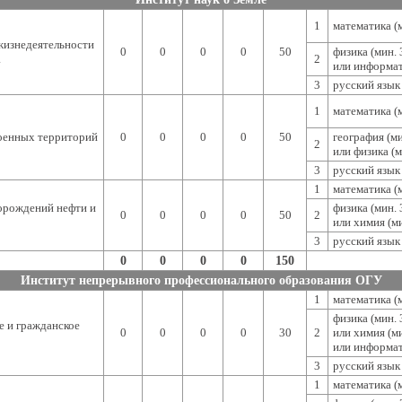
1
математика (м
жизнедеятельности
0
0
0
0
50
физика (мин. 
а
2
или информат
3
русский язык 
1
математика (м
оенных территорий
0
0
0
0
50
география (ми
2
или физика (м
3
русский язык 
1
математика (м
орождений нефти и
физика (мин. 
0
0
0
0
50
2
или химия (ми
3
русский язык 
0
0
0
0
150
Институт непрерывного профессионального образования ОГУ
1
математика (м
физика (мин. 
 и гражданское
0
0
0
0
30
2
или химия (ми
или информат
3
русский язык 
1
математика (м