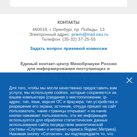
КОНТАКТЫ
460018, г. Оренбург, пр. Победы, 13
Электронный адрес:
priem@mail.osu.ru
Телефон: (35-32) 37-25-55
Задать вопрос приемной комиссии
Единый контакт-центр Минобрнауки России
для информирования поступающих и
решения оперативных вопросов
Тел.: 8 800 444-51-15
priem@minobrnauki.gov.ru
Для того, чтобы мы могли качественно предоставить вам
Режим работы: пн–пт с 9:00 до 20:00
услуги, мы используем cookies, которые сохраняются на
(круглосуточно с 1 июня по 30 ноября 2026 г.)
вашем компьютере (сведения о местоположении; ip-
адрес; тип, язык, версия ОС и браузера; тип устройства и
ДАВАЙТЕ ДРУЖИТЬ
разрешение его экрана; источник, откуда пришел на сайт
пользователь; какие страницы открывает и на какие
кнопки нажимает пользователь; эта же информация
используется для обработки статистических данных
использования сайта посредством аналитической
КАК ДОБРАТЬСЯ?
системы «Спутник» и интернет-сервиса Яндекс.Метрика).
Нажимая кнопку «Согласен», вы подтверждаете то, что
Добраться до университета
можно