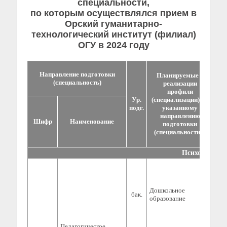
специальности,
по которым осуществлялся прием в
Орский гуманитарно-
технологический институт (филиал)
ОГУ в 2024 году
Направление подготовки
Планируемые к
(специальность)
реализации
ф
профили
Ур.
(специализации) по
подг.
указанному
направлению
Шифр
Наименование
все
подготовки
(специальности)*
Психолого-пе
Дошкольное
бак.
0
образование
Педагогическое