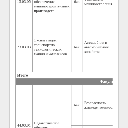
15.03.05
обеспечение
бак.
0
машиностроения
машиностроительных
производств
Эксплуатация
Автомобили и
транспортно-
23.03.03
бак.
автомобильное
0
технологических
хозяйство
машин и комплексов
Итого
0
Факультет педа
Безопасность
бак.
0
жизнедеятельности
Педагогическое
44.03.01
образование