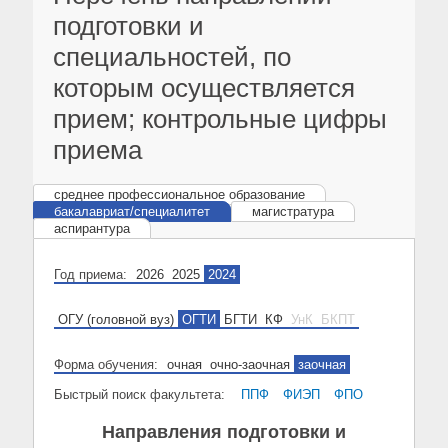
подготовки и
специальностей, по
которым осуществляется
прием; контрольные цифры
приема
среднее профессиональное образование
бакалавриат/специалитет
магистратура
аспирантура
Год приема:
2026
2025
2024
ОГУ (головной вуз)
ОГТИ
БГТИ
КФ
УнК
БКПТ
Форма обучения:
очная
очно-заочная
заочная
Быстрый поиск факультета:
ППФ
ФИЭП
ФПО
Направления подготовки и