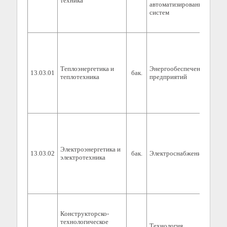
техника
автоматизированных
систем
Теплоэнергетика и
Энергообеспечение
13.03.01
бак.
0
теплотехника
предприятий
Электроэнергетика и
13.03.02
бак.
Электроснабжение
0
электротехника
Конструкторско-
технологическое
Технология